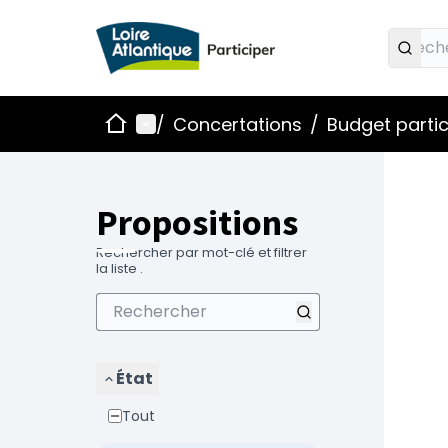
Accueil
Menu principal
/
Concertations
/
Budget partic
Propositions
Rechercher par mot-clé et filtrer
la liste .
État
Tout