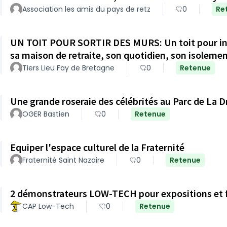
Association les amis du pays de retz
0
Re
UN TOIT POUR SORTIR DES MURS: Un toit pour invi
sa maison de retraite, son quotidien, son isoleme
Tiers Lieu Fay de Bretagne
0
Retenue
Une grande roseraie des célébrités au Parc de La D
OGER Bastien
0
Retenue
Equiper l'espace culturel de la Fraternité
Fraternité Saint Nazaire
0
Retenue
2 démonstrateurs LOW-TECH pour expositions et 
CAP Low-Tech
0
Retenue