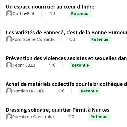
Un espace nourricier au cœur d’Indre
Coffin-Blot
0
Retenue
Les Variétés de Pannecé, c’est de la Bonne Humeur
Pann'Scène Comédix
0
Retenue
Prévention des violences sexistes et sexuelles dans
Team ELLES
0
Retenue
Achat de matériels collectifs pour la bricothèque 
Damien ERICHER
0
Retenue
Dressing solidaire, quartier Pirmil à Nantes
Permis de Construire
0
Retenue