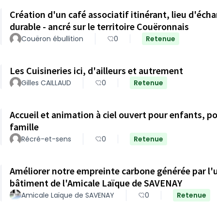
Création d'un café associatif itinérant, lieu d'éch
durable - ancré sur le territoire Couëronnais
Couëron ébullition
0
Retenue
Les Cuisineries ici, d'ailleurs et autrement
Gilles CAILLAUD
0
Retenue
Accueil et animation à ciel ouvert pour enfants, p
famille
Récré-et-sens
0
Retenue
Améliorer notre empreinte carbone générée par l'ut
bâtiment de l'Amicale Laïque de SAVENAY
Amicale Laïque de SAVENAY
0
Retenue