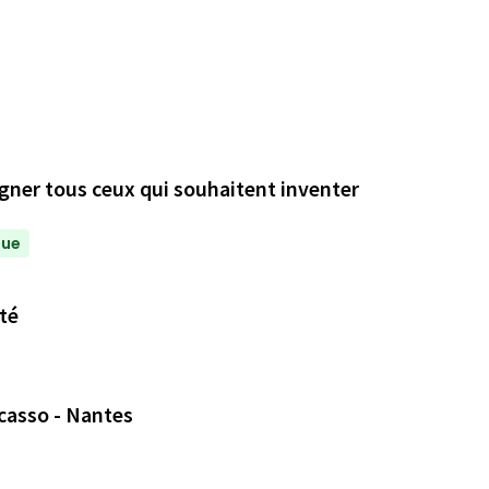
ner tous ceux qui souhaitent inventer
nue
té
casso - Nantes