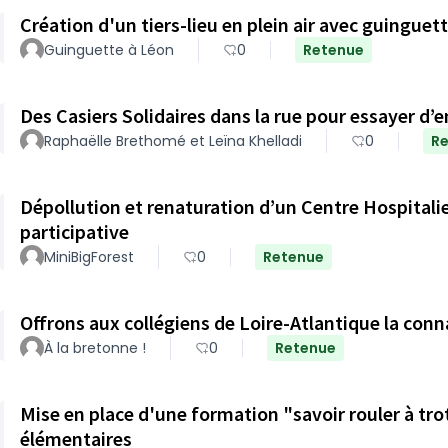
Création d'un tiers-lieu en plein air avec guinguet
Guinguette à Léon
0
Retenue
Des Casiers Solidaires dans la rue pour essayer d’e
Raphaëlle Brethomé et Leïna Khelladi
0
R
Dépollution et renaturation d’un Centre Hospitalie
participative
MiniBigForest
0
Retenue
Offrons aux collégiens de Loire-Atlantique la conna
À la bretonne !
0
Retenue
Mise en place d'une formation "savoir rouler à tro
élémentaires