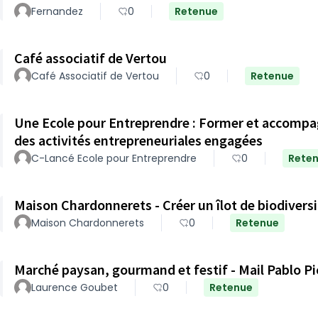
Fernandez
0
Retenue
Café associatif de Vertou
Café Associatif de Vertou
0
Retenue
Une Ecole pour Entreprendre : Former et accompag
des activités entrepreneuriales engagées
C-Lancé Ecole pour Entreprendre
0
Rete
Maison Chardonnerets - Créer un îlot de biodiversi
Maison Chardonnerets
0
Retenue
Marché paysan, gourmand et festif - Mail Pablo Pi
Laurence Goubet
0
Retenue