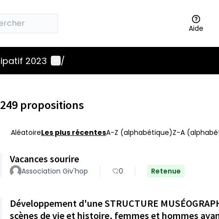
Aide
Menu utilisateur
ipatif 2023
/
249 propositions
Aléatoire
Les plus récentes
A-Z (alphabétique)
Z-A (alphabét
Vacances sourire
Association Giv'hop
0
Retenue
Développement d'une STRUCTURE MUSÉOGRAPHIQUE
scènes de vie et histoire, femmes et hommes ayan