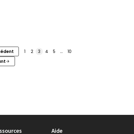
cédent
1
2
3
4
5
…
10
ant
ssources
Aide