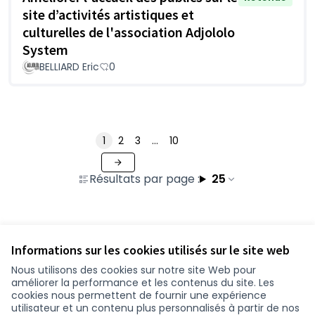
site d’activités artistiques et
culturelles de l'association Adjololo
System
BELLIARD Eric
0
1
2
3
…
10
Résultats par page :
25
Voir toutes les propositions retirées
Informations sur les cookies utilisés sur le site web
Nous utilisons des cookies sur notre site Web pour
améliorer la performance et les contenus du site. Les
Conditions d'utilisation
cookies nous permettent de fournir une expérience
Paramètres des cookies
utilisateur et un contenu plus personnalisés à partir de nos
participer.loire-atlantique.fr sur Facebook
participer.loire-atlantique.fr sur Instagram
participer.loire-atlantique.fr sur YouTube