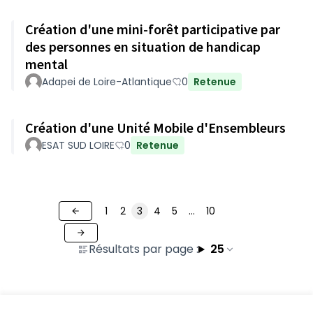
Création d'une mini-forêt participative par
des personnes en situation de handicap
mental
Adapei de Loire-Atlantique
0
Retenue
Création d'une Unité Mobile d'Ensembleurs
ESAT SUD LOIRE
0
Retenue
1
2
3
4
5
…
10
Résultats par page :
25
Voir toutes les propositions retirées