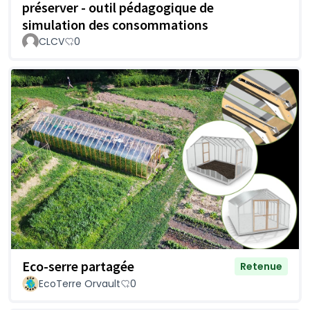
préserver - outil pédagogique de
simulation des consommations
CLCV
0
Eco-serre partagée
Retenue
EcoTerre Orvault
0