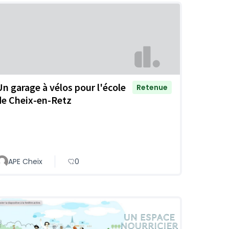
Un garage à vélos pour l'école
Retenue
de Cheix-en-Retz
APE Cheix
0