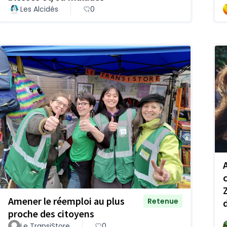
Les Alcidés
0
c
Amener le réemploi au plus
Retenue
proche des citoyens
Le TransiStore
0