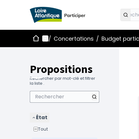
Accueil
Menu principal
/
Concertations
/
Budget partic
Propositions
Rechercher par mot-clé et filtrer
la liste .
État
Tout