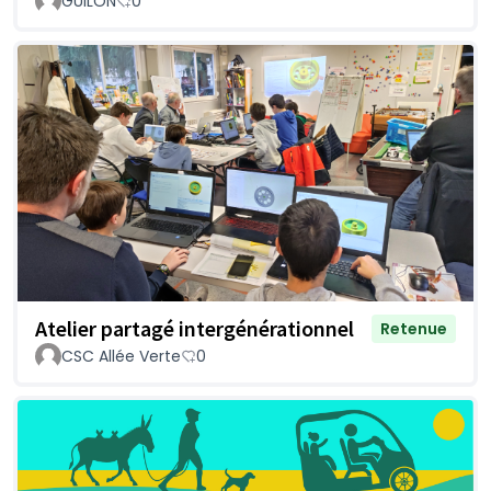
GUILON
0
Atelier partagé intergénérationnel
Retenue
CSC Allée Verte
0