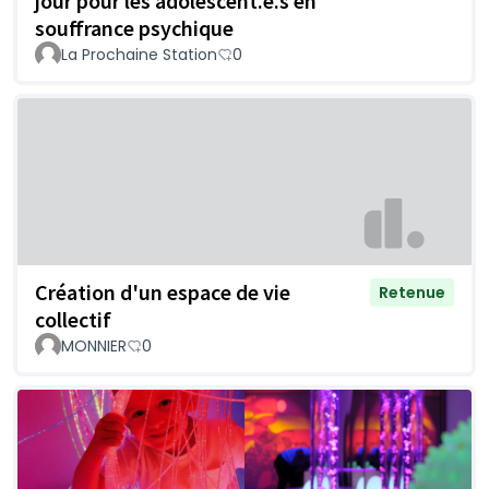
jour pour les adolescent.e.s en
souffrance psychique
La Prochaine Station
0
Création d'un espace de vie
Retenue
collectif
MONNIER
0