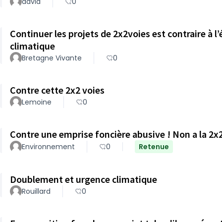
david
0
Continuer les projets de 2x2voies est contraire à l’
climatique
Bretagne Vivante
0
Contre cette 2x2 voies
Lemoine
0
Contre une emprise foncière abusive ! Non a la 2x2
Environnement
0
Retenue
Doublement et urgence climatique
Rouillard
0