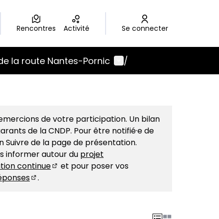
Rencontres
Activité
Se connecter
Menu utilisateur
de la route Nantes-Pornic
/
mercions de votre participation. Un bilan
arants de la CNDP. Pour être notifié·e de
on Suivre de la page de présentation.
us informer autour du
projet
tion continue
et pour poser vos
(S'ouvre dans un nouvel onglet)
éponses
.
(S'ouvre dans un nouvel onglet)