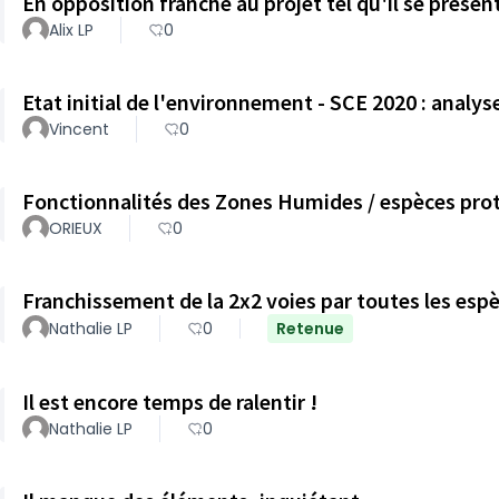
En opposition franche au projet tel qu'il se présen
Alix LP
0
Etat initial de l'environnement - SCE 2020 : analyse
Vincent
0
Fonctionnalités des Zones Humides / espèces pro
ORIEUX
0
Franchissement de la 2x2 voies par toutes les esp
Nathalie LP
0
Retenue
Il est encore temps de ralentir !
Nathalie LP
0