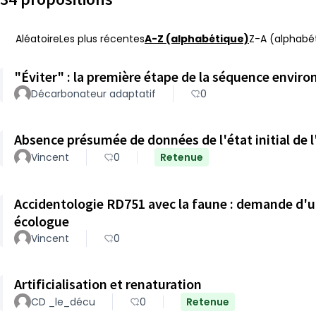
Aléatoire
Les plus récentes
A-Z (alphabétique)
Z-A (alphabét
"Éviter" : la première étape de la séquence envir
Décarbonateur adaptatif
0
Absence présumée de données de l'état initial de l
Vincent
0
Retenue
Accidentologie RD751 avec la faune : demande d'un
écologue
Vincent
0
Artificialisation et renaturation
CD _le_décu
0
Retenue