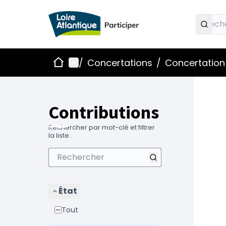
Accueil
Menu principal
/
Concertations
/
Concertation 
Contributions
Rechercher par mot-clé et filtrer
la liste .
État
Tout