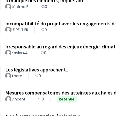
Il manque des éléments, inquiétant
Jérôme B
0
Incompatibilité du projet avec les engagements de 
LE PELTIER
0
Irresponsable au regard des enjeux énergie-climat
Xavier44
0
Les législatives approchent..
Thom
0
Mesures compensatoires des atteintes aux haies d
Vincent
0
Retenue