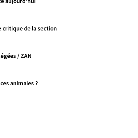
te aujourd'hui
 critique de la section
tégées / ZAN
èces animales ?