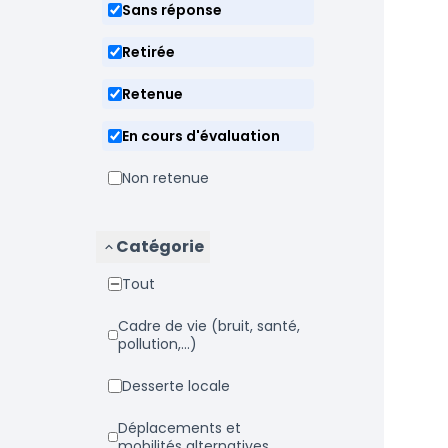
Sans réponse
Retirée
Retenue
En cours d'évaluation
Non retenue
Catégorie
Tout
Cadre de vie (bruit, santé,
pollution,...)
Desserte locale
Déplacements et
mobilités alternatives