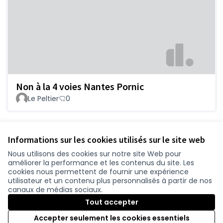
Non à la 4 voies Nantes Pornic
Le Peltier
0
Voir toutes les contributions retirées
Informations sur les cookies utilisés sur le site web
Nous utilisons des cookies sur notre site Web pour
améliorer la performance et les contenus du site. Les
Conditions d'utilisation
cookies nous permettent de fournir une expérience
Paramètres des cookies
utilisateur et un contenu plus personnalisés à partir de nos
participer.loire-atlantique.fr sur Facebook
participer.loire-atlantique.fr sur Instagram
participer.loire-atlantique.fr sur YouTube
canaux de médias sociaux.
(Nouvelle fenêtre)
(Nouvelle fenêtre)
(Nouvelle fenêtre)
Tout accepter
Accepter seulement les cookies essentiels