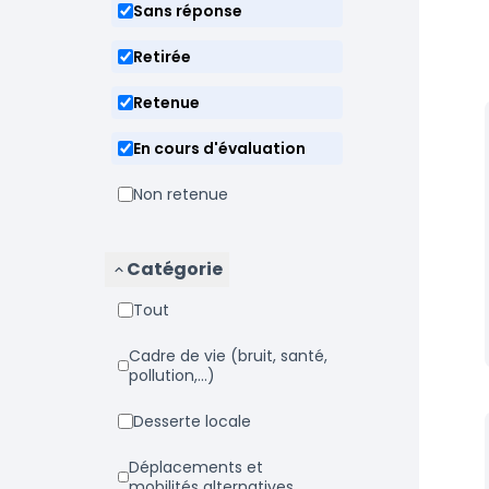
Sans réponse
Retirée
Retenue
En cours d'évaluation
Non retenue
Catégorie
Tout
Cadre de vie (bruit, santé,
pollution,...)
Desserte locale
Déplacements et
mobilités alternatives