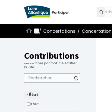
Accueil
Menu principal
/
Concertations
/
Concertation 
Contributions
Rechercher par mot-clé et filtrer
la liste .
État
Tout