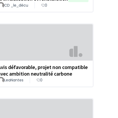
CD _le_décu
0
Avis défavorable, projet non compatible
avec ambition neutralité carbone
LeaNantes
0