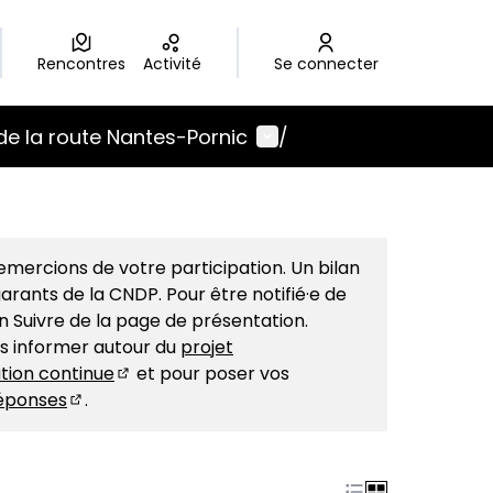
Rencontres
Activité
Se connecter
Menu utilisateur
de la route Nantes-Pornic
/
mercions de votre participation. Un bilan
arants de la CNDP. Pour être notifié·e de
on Suivre de la page de présentation.
us informer autour du
projet
tion continue
et pour poser vos
(S'ouvre dans un nouvel onglet)
éponses
.
(S'ouvre dans un nouvel onglet)