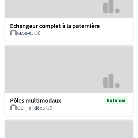
Echangeur complet à la paternière
MARMO
0
Pôles multimodaux
Retenue
CD _le_décu
0