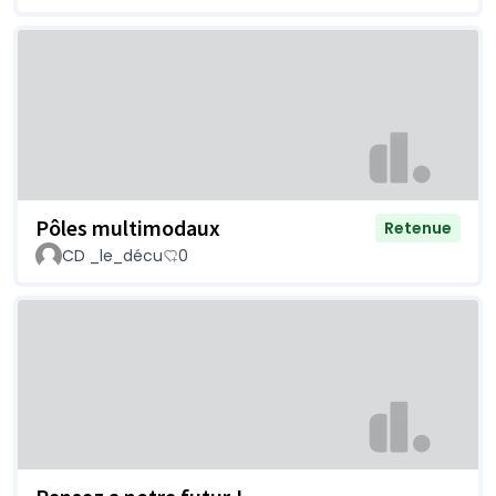
Pôles multimodaux
Retenue
CD _le_décu
0