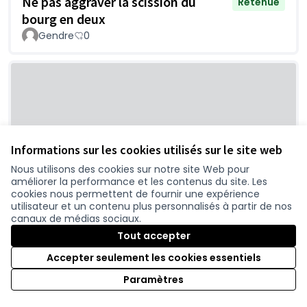
Ne pas aggraver la scission du
Retenue
bourg en deux
Gendre
0
Informations sur les cookies utilisés sur le site web
Nous utilisons des cookies sur notre site Web pour
améliorer la performance et les contenus du site. Les
Mutualisation pour réduire le traffic routier
cookies nous permettent de fournir une expérience
plutôt que le maintien des populations dans
utilisateur et un contenu plus personnalisés à partir de nos
la dépendance au pétrole
canaux de médias sociaux.
Tout accepter
CycloGuitariste
0
Accepter seulement les cookies essentiels
Paramètres
1
2
3