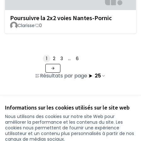
Poursuivre la 2x2 voies Nantes-Pornic
Clarisse
0
1
2
3
…
6
Résultats par page :
25
Voir toutes les contributions retirées
Informations sur les cookies utilisés sur le site web
Nous utilisons des cookies sur notre site Web pour
améliorer la performance et les contenus du site. Les
Conditions d'utilisation
cookies nous permettent de fournir une expérience
Paramètres des cookies
utilisateur et un contenu plus personnalisés à partir de nos
participer.loire-atlantique.fr sur Facebook
participer.loire-atlantique.fr sur Instagram
participer.loire-atlantique.fr sur YouTube
canaux de médias sociaux.