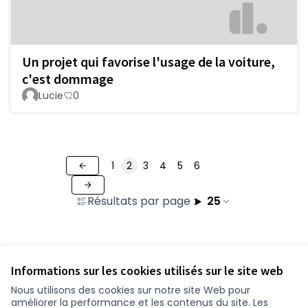
Un projet qui favorise l'usage de la voiture,
c'est dommage
Lucie
0
1
2
3
4
5
6
Résultats par page :
25
Voir toutes les contributions retirées
Informations sur les cookies utilisés sur le site web
Nous utilisons des cookies sur notre site Web pour
améliorer la performance et les contenus du site. Les
Conditions d'utilisation