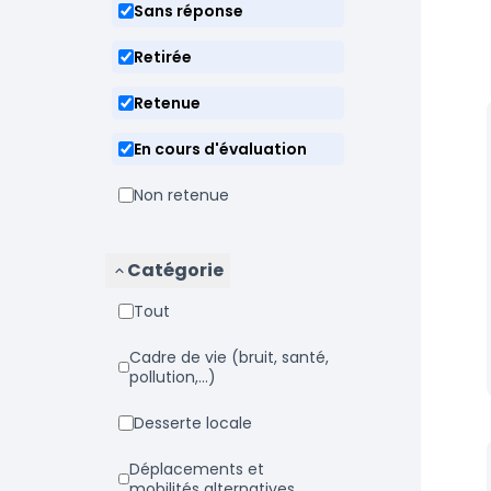
Sans réponse
Retirée
Retenue
En cours d'évaluation
Non retenue
Catégorie
Tout
Cadre de vie (bruit, santé,
pollution,...)
Desserte locale
Déplacements et
mobilités alternatives