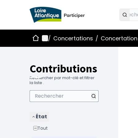
Accueil
Menu principal
/
Concertations
/
Concertation 
Contributions
Rechercher par mot-clé et filtrer
la liste .
État
Tout