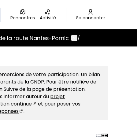
Rencontres
Activité
Se connecter
Menu utilisateur
de la route Nantes-Pornic
/
mercions de votre participation. Un bilan
arants de la CNDP. Pour être notifié·e de
on Suivre de la page de présentation.
us informer autour du
projet
tion continue
et pour poser vos
(S'ouvre dans un nouvel onglet)
éponses
.
(S'ouvre dans un nouvel onglet)