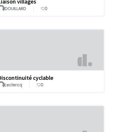
Liaison villages
DOUILLARD
0
Discontinuité cyclable
Leclercq
0