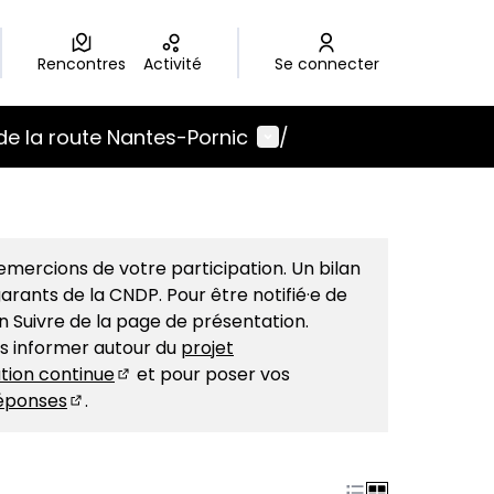
Rencontres
Activité
Se connecter
Menu utilisateur
de la route Nantes-Pornic
/
mercions de votre participation. Un bilan
arants de la CNDP. Pour être notifié·e de
on Suivre de la page de présentation.
us informer autour du
projet
tion continue
et pour poser vos
(S'ouvre dans un nouvel onglet)
éponses
.
(S'ouvre dans un nouvel onglet)