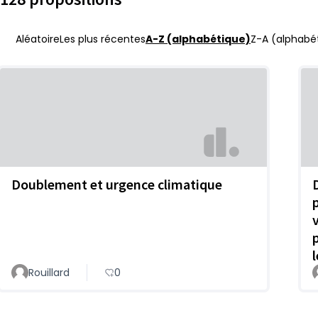
Aléatoire
Les plus récentes
A-Z (alphabétique)
Z-A (alphabét
Doublement et urgence climatique
D
Rouillard
0