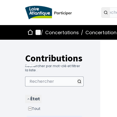
Accueil
Menu principal
/
Concertations
/
Concertation 
Contributions
Rechercher par mot-clé et filtrer
la liste .
État
Tout