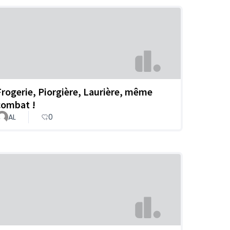
Frogerie, Piorgière, Laurière, même
combat !
AL
0