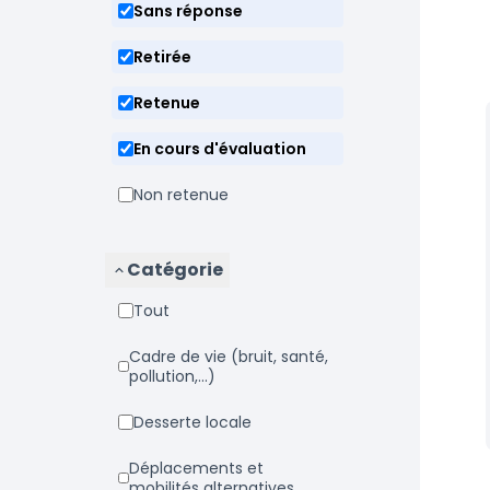
Sans réponse
Retirée
Retenue
En cours d'évaluation
Non retenue
Catégorie
Tout
Cadre de vie (bruit, santé,
pollution,...)
Desserte locale
Déplacements et
mobilités alternatives