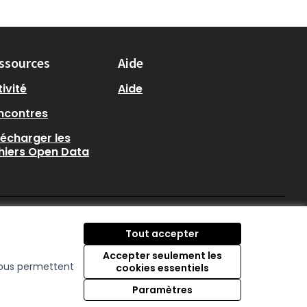
ssources
Aide
ivité
Aide
ncontres
lécharger les
chiers Open Data
participer.loire-atlantique.
participer.loire-atlanti
participer.loire-at
Tout accepter
(Lien externe)
(Lien externe)
(Lien externe)
Accepter seulement les
 nous permettent
cookies essentiels
Licence Creative C
(Lien externe)
Paramètres