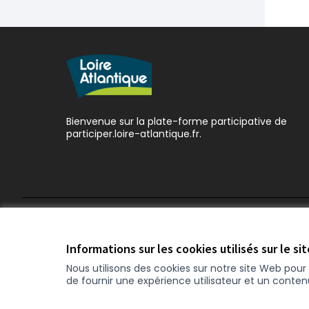
Bienvenue sur la plate-forme participative de
participer.loire-atlantique.fr.
Conditions d'utilisation
Paramètres des cookies
Informations sur les cookies utilisés sur le si
Nous utilisons des cookies sur notre site Web pou
de fournir une expérience utilisateur et un conte
(Lien externe)
Site réalisé grâce au
logiciel libre Decidim
.
(Lien exter