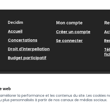
Decidim
Mon compte
Re
Accueil
Créer un compte
Act
Concertations
Se connecter
Re
Droit d'interpellation
Té
fi
Budget participatif
te web
r améliorer la performance et les contenus du site. Les cookies
nu plus personnalisés à partir de nos canaux de médias sociaux.
ne)