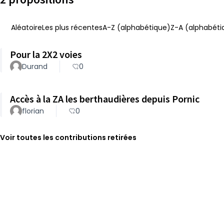
Aléatoire
Les plus récentes
A-Z (alphabétique)
Z-A (alphabéti
Pour la 2X2 voies
Durand
0
Accès à la ZA les berthaudières depuis Pornic
florian
0
Voir toutes les contributions retirées