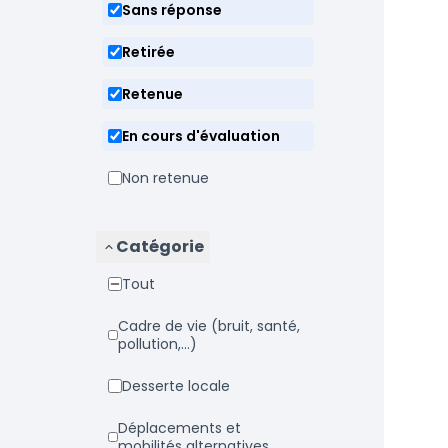
Sans réponse
Retirée
Retenue
En cours d'évaluation
Non retenue
Catégorie
Tout
Cadre de vie (bruit, santé,
pollution,...)
Desserte locale
Déplacements et
mobilités alternatives