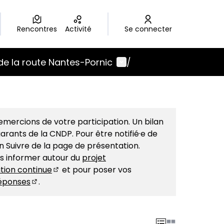
Rencontres
Activité
Se connecter
Menu utilisateur
de la route Nantes-Pornic
/
mercions de votre participation. Un bilan
arants de la CNDP. Pour être notifié·e de
on Suivre de la page de présentation.
us informer autour du
projet
tion continue
et pour poser vos
(S'ouvre dans un nouvel onglet)
éponses
.
(S'ouvre dans un nouvel onglet)