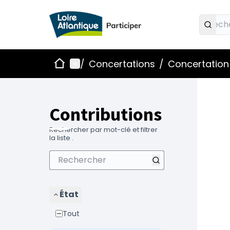
Accueil
Menu principal
/
Concertations
/
Concertation 
Contributions
Rechercher par mot-clé et filtrer
la liste .
État
Tout