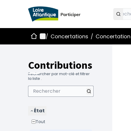
Accueil
Menu principal
/
Concertations
/
Concertation 
Contributions
Rechercher par mot-clé et filtrer
la liste .
État
Tout