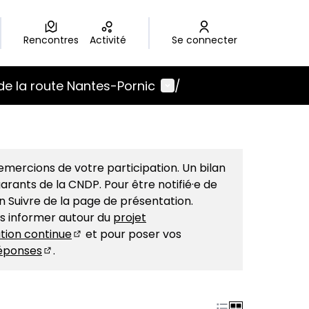
Rencontres
Activité
Se connecter
Menu utilisateur
de la route Nantes-Pornic
/
mercions de votre participation. Un bilan
arants de la CNDP. Pour être notifié·e de
on Suivre de la page de présentation.
us informer autour du
projet
tion continue
et pour poser vos
(S'ouvre dans un nouvel onglet)
éponses
.
(S'ouvre dans un nouvel onglet)