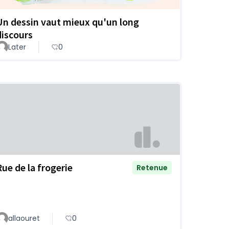
Un dessin vaut mieux qu'un long
discours
Later
0
Rue de la frogerie
Retenue
allaouret
0