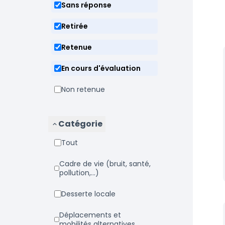
Sans réponse
Retirée
Retenue
En cours d'évaluation
Non retenue
Catégorie
Tout
Cadre de vie (bruit, santé,
pollution,...)
Desserte locale
Déplacements et
mobilités alternatives