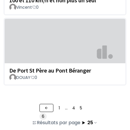
100 et 110 km/h et non plus un seul
Vincent
0
De Port St Père au Pont Béranger
DOUAY
0
1
…
4
5
6
Résultats par page :
25