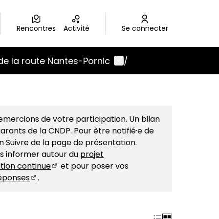
Rencontres
Activité
Se connecter
Menu utilisateur
de la route Nantes-Pornic
/
mercions de votre participation. Un bilan
arants de la CNDP. Pour être notifié·e de
on Suivre de la page de présentation.
us informer autour du
projet
tion continue
et pour poser vos
(S'ouvre dans un nouvel onglet)
éponses
.
(S'ouvre dans un nouvel onglet)