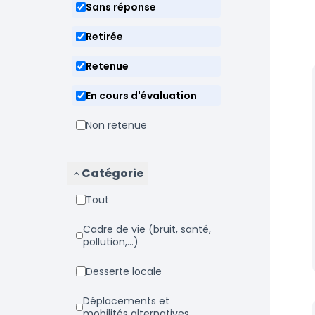
Sans réponse
Retirée
Retenue
En cours d'évaluation
Non retenue
Catégorie
Tout
Cadre de vie (bruit, santé,
pollution,...)
Desserte locale
Déplacements et
mobilités alternatives