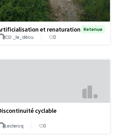
Artificialisation et renaturation
Retenue
CD _le_décu
0
Discontinuité cyclable
Leclercq
0