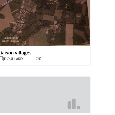
Liaison villages
DOUILLARD
0