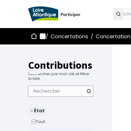
Accueil
Menu principal
/
Concertations
/
Concertation 
Contributions
Rechercher par mot-clé et filtrer
la liste .
État
Tout