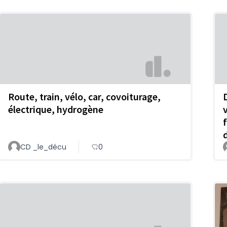
Route, train, vélo, car, covoiturage,
électrique, hydrogène
CD _le_décu
0