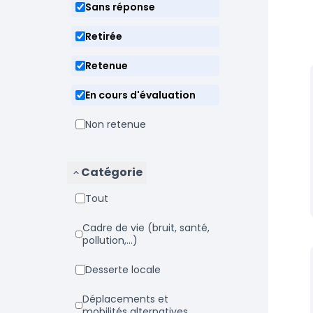
Sans réponse
Retirée
Retenue
En cours d'évaluation
Non retenue
Catégorie
Tout
Cadre de vie (bruit, santé,
pollution,...)
Desserte locale
Déplacements et
mobilités alternatives