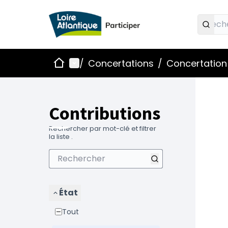
Accueil
Menu principal
/
Concertations
/
Concertation 
Contributions
Rechercher par mot-clé et filtrer
la liste .
État
Tout