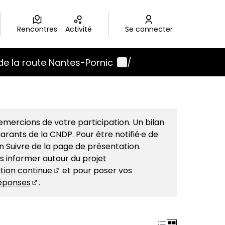
Rencontres
Activité
Se connecter
Menu utilisateur
de la route Nantes-Pornic
/
mercions de votre participation. Un bilan
arants de la CNDP. Pour être notifié·e de
on Suivre de la page de présentation.
us informer autour du
projet
tion continue
et pour poser vos
(S'ouvre dans un nouvel onglet)
éponses
.
(S'ouvre dans un nouvel onglet)