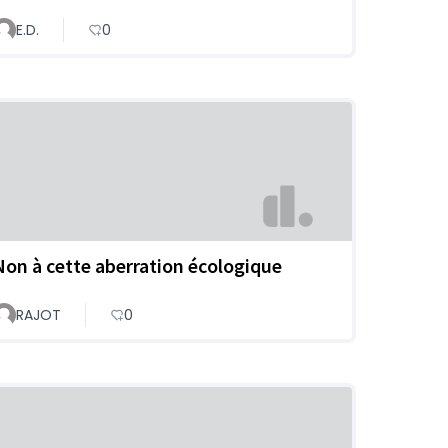
E.D.
0
Non à cette aberration écologique
RAJOT
0