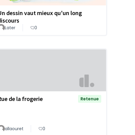
Un dessin vaut mieux qu'un long
discours
Later
0
Rue de la frogerie
Retenue
allaouret
0