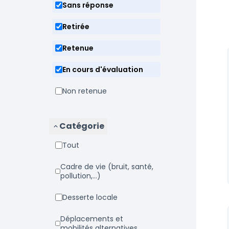
Sans réponse
Retirée
Retenue
En cours d'évaluation
Non retenue
Catégorie
Tout
Cadre de vie (bruit, santé,
pollution,...)
Desserte locale
Déplacements et
mobilités alternatives