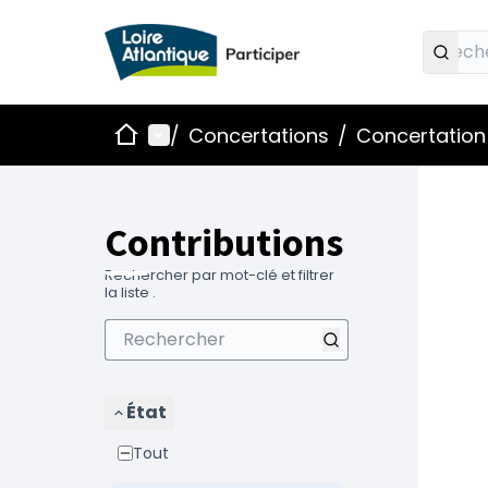
Accueil
Menu principal
/
Concertations
/
Concertation 
Contributions
Rechercher par mot-clé et filtrer
la liste .
État
Tout