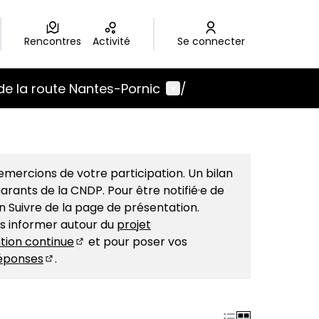
Rencontres
Activité
Se connecter
Menu utilisateur
de la route Nantes-Pornic
/
mercions de votre participation. Un bilan
arants de la CNDP. Pour être notifié·e de
on Suivre de la page de présentation.
us informer autour du
projet
tion continue
et pour poser vos
(S'ouvre dans un nouvel onglet)
éponses
.
(S'ouvre dans un nouvel onglet)