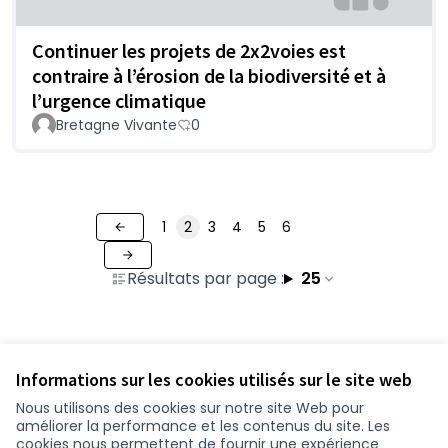
Continuer les projets de 2x2voies est
contraire à l’érosion de la biodiversité et à
l’urgence climatique
Bretagne Vivante
0
1
2
3
4
5
6
Résultats par page :
25
Voir toutes les contributions retirées
Informations sur les cookies utilisés sur le site web
Nous utilisons des cookies sur notre site Web pour
améliorer la performance et les contenus du site. Les
Conditions d'utilisation
cookies nous permettent de fournir une expérience