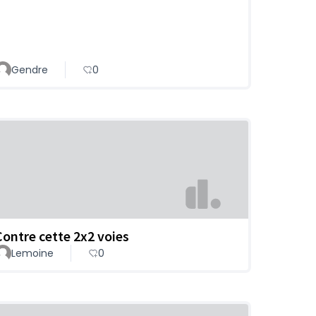
Gendre
0
Contre cette 2x2 voies
Lemoine
0