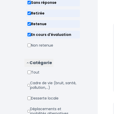
Sans réponse
Retirée
Retenue
En cours d'évaluation
Non retenue
Catégorie
Tout
Cadre de vie (bruit, santé,
pollution,...)
Desserte locale
Déplacements et
mobilités alternatives