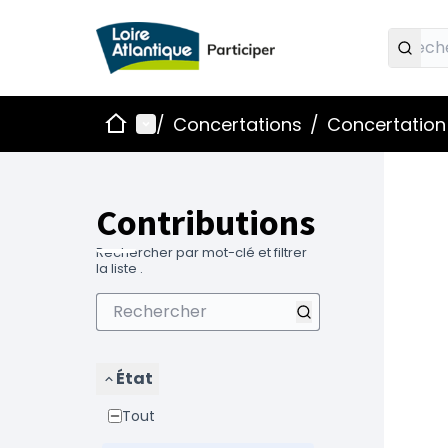
Accueil
Menu principal
/
Concertations
/
Concertation 
Contributions
Rechercher par mot-clé et filtrer
la liste .
État
Tout