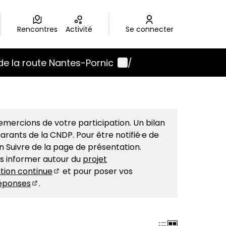
Rencontres
Activité
Se connecter
Menu utilisateur
de la route Nantes-Pornic
/
mercions de votre participation. Un bilan
arants de la CNDP. Pour être notifié·e de
on Suivre de la page de présentation.
us informer autour du
projet
tion continue
et pour poser vos
(S'ouvre dans un nouvel onglet)
éponses
.
(S'ouvre dans un nouvel onglet)