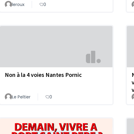
leroux
0
Non à la 4 voies Nantes Pornic
Le Peltier
0