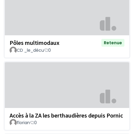
Pôles multimodaux
Retenue
CD _le_décu
0
Accès à la ZA les berthaudières depuis Pornic
florian
0