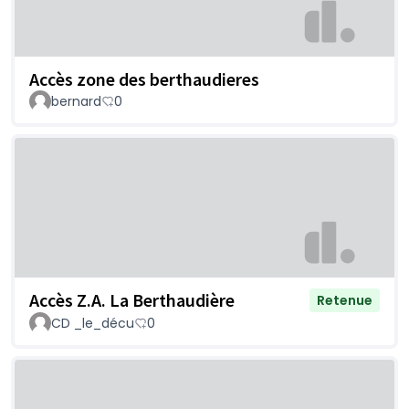
Accès zone des berthaudieres
bernard
0
Accès Z.A. La Berthaudière
Retenue
CD _le_décu
0