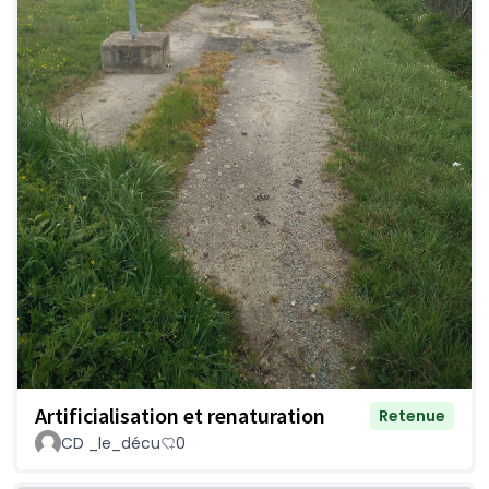
Artificialisation et renaturation
Retenue
CD _le_décu
0