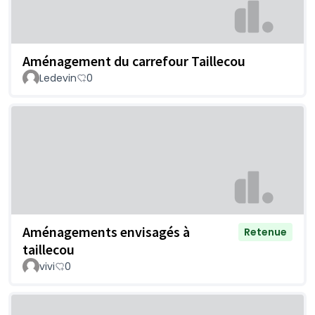
Aménagement du carrefour Taillecou
Ledevin
0
Aménagements envisagés à
Retenue
taillecou
vivi
0