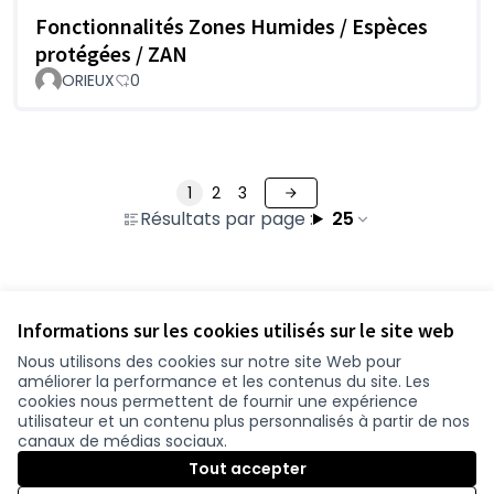
Fonctionnalités Zones Humides / Espèces
protégées / ZAN
ORIEUX
0
1
2
3
Résultats par page :
25
Voir toutes les propositions retirées
Informations sur les cookies utilisés sur le site web
Nous utilisons des cookies sur notre site Web pour
améliorer la performance et les contenus du site. Les
Conditions d'utilisation
cookies nous permettent de fournir une expérience
Paramètres des cookies
utilisateur et un contenu plus personnalisés à partir de nos
participer.loire-atlantique.fr sur Facebook
participer.loire-atlantique.fr sur Instagram
participer.loire-atlantique.fr sur YouTube
canaux de médias sociaux.
(Lien externe)
(Lien externe)
(Lien externe)
Tout accepter