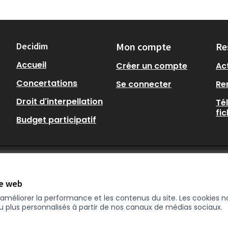
Decidim
Mon compte
Re
Accueil
Créer un compte
Act
Concertations
Se connecter
Re
Droit d'interpellation
Té
fi
Budget participatif
te web
r améliorer la performance et les contenus du site. Les cookies
nu plus personnalisés à partir de nos canaux de médias sociaux.
enêtre)