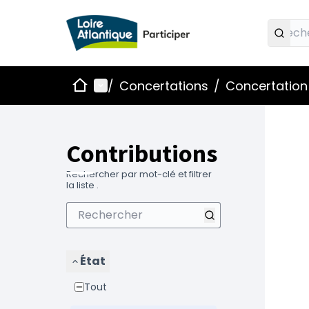
Accueil
Menu principal
/
Concertations
/
Concertation
Contributions
Rechercher par mot-clé et filtrer
la liste .
État
Tout