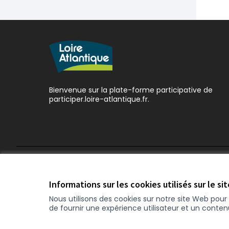
Bienvenue sur la plate-forme participative de
participer.loire-atlantique.fr.
Conditions d'utilisation
Paramètres des cookies
Informations sur les cookies utilisés sur le si
Nous utilisons des cookies sur notre site Web pou
de fournir une expérience utilisateur et un conte
(Nouvelle fenêtre)
Site réalisé grâce au
logiciel libre Decidim
.
(Nouvelle f