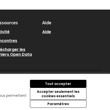
ssources
Aide
ivité
Aide
ncontres
lécharger les
chiers Open Data
participer.loire-atlantique.
participer.loire-atlanti
participer.loire-at
Tout accepter
(Nouvelle fenêtre)
(Nouvelle fenêtre)
(Nouvelle fenêtre
Accepter seulement les
 nous permettent
cookies essentiels
Licence Creative C
(Nouvelle fenêtre)
Paramètres