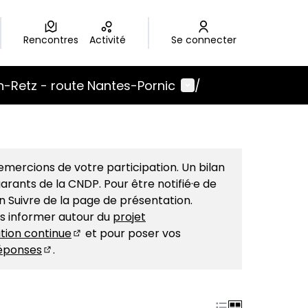
Rencontres
Activité
Se connecter
Menu utilisateur
-Retz - route Nantes-Pornic
/
mercions de votre participation. Un bilan
arants de la CNDP. Pour être notifié·e de
on Suivre de la page de présentation.
us informer autour du
projet
tion continue
et pour poser vos
(S'ouvre dans un nouvel onglet)
éponses
.
(S'ouvre dans un nouvel onglet)