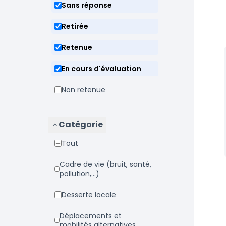
Sans réponse
Retirée
Retenue
En cours d'évaluation
Non retenue
Catégorie
Tout
Cadre de vie (bruit, santé,
pollution,...)
Desserte locale
Déplacements et
mobilités alternatives