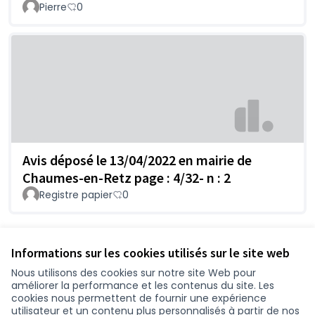
Pierre
0
Avis déposé le 13/04/2022 en mairie de
Chaumes-en-Retz page : 4/32- n : 2
Registre papier
0
Voir toutes les contributions retirées
Informations sur les cookies utilisés sur le site web
Nous utilisons des cookies sur notre site Web pour
améliorer la performance et les contenus du site. Les
Conditions d'utilisation
cookies nous permettent de fournir une expérience
Paramètres des cookies
utilisateur et un contenu plus personnalisés à partir de nos
participer.loire-atlantique.fr sur Facebook
participer.loire-atlantique.fr sur Instagram
participer.loire-atlantique.fr sur YouTube