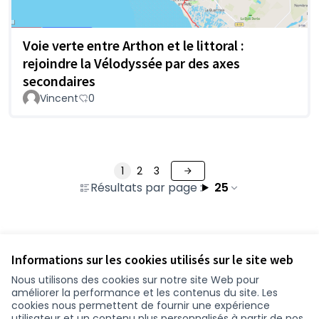
Voie verte entre Arthon et le littoral :
rejoindre la Vélodyssée par des axes
secondaires
Vincent
0
1
2
3
Résultats par page :
25
Voir toutes les contributions retirées
Informations sur les cookies utilisés sur le site web
Nous utilisons des cookies sur notre site Web pour
améliorer la performance et les contenus du site. Les
Conditions d'utilisation
cookies nous permettent de fournir une expérience
Paramètres des cookies
utilisateur et un contenu plus personnalisés à partir de nos