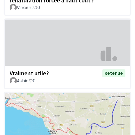
renaturation forcée à haut coût !
Vincent
0
Vraiment utile?
Retenue
Aubin
0