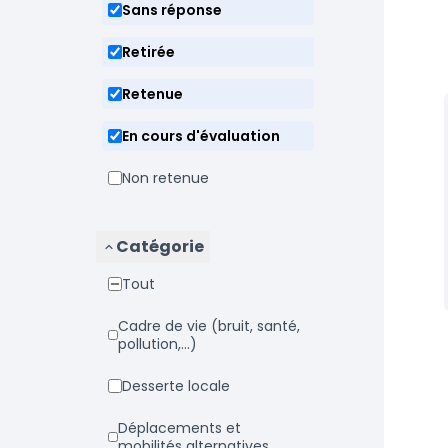
Sans réponse
Retirée
Retenue
En cours d'évaluation
Non retenue
Catégorie
Tout
Cadre de vie (bruit, santé,
pollution,...)
Desserte locale
Déplacements et
mobilités alternatives