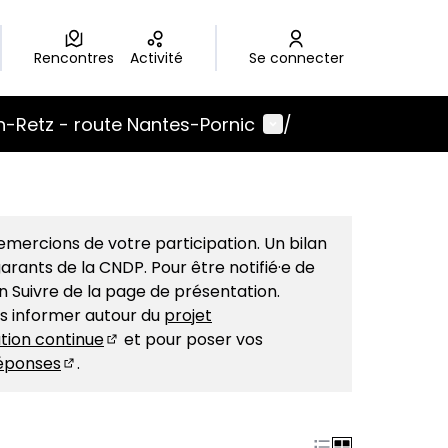
Rencontres
Activité
Se connecter
Menu utilisateur
-Retz - route Nantes-Pornic
/
mercions de votre participation. Un bilan
arants de la CNDP. Pour être notifié·e de
on Suivre de la page de présentation.
us informer autour du
projet
tion continue
et pour poser vos
(S'ouvre dans un nouvel onglet)
éponses
.
(S'ouvre dans un nouvel onglet)