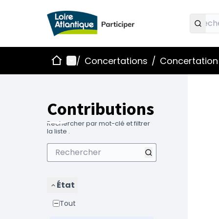
Accueil
Menu principal
/
Concertations
/
Concertation
Contributions
Rechercher par mot-clé et filtrer
la liste .
État
Tout