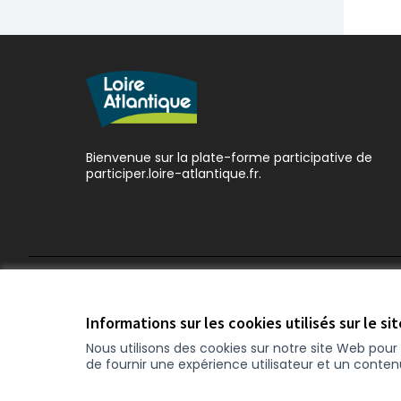
Bienvenue sur la plate-forme participative de
participer.loire-atlantique.fr.
Conditions d'utilisation
Paramètres des cookies
Informations sur les cookies utilisés sur le si
Nous utilisons des cookies sur notre site Web pou
de fournir une expérience utilisateur et un conte
(Nouvelle fenêtre)
Site réalisé grâce au
logiciel libre Decidim
.
(Nouvelle f