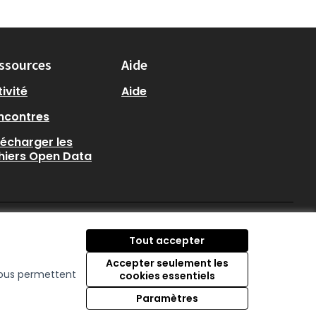
ssources
Aide
ivité
Aide
ncontres
lécharger les
chiers Open Data
participer.loire-atlantique.
participer.loire-atlanti
participer.loire-at
Tout accepter
(Nouvelle fenêtre)
(Nouvelle fenêtre)
(Nouvelle fenêtre
Accepter seulement les
 nous permettent
cookies essentiels
Licence Creative C
(Nouvelle fenêtre)
Paramètres