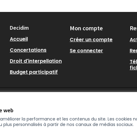
Decidim
Mon compte
Re
Accueil
Créer un compte
Act
Concertations
Se connecter
Re
Droit d'interpellation
Té
fi
Budget participatif
te web
r améliorer la performance et les contenus du site. Les cookies
nu plus personnalisés à partir de nos canaux de médias sociaux.
enêtre)