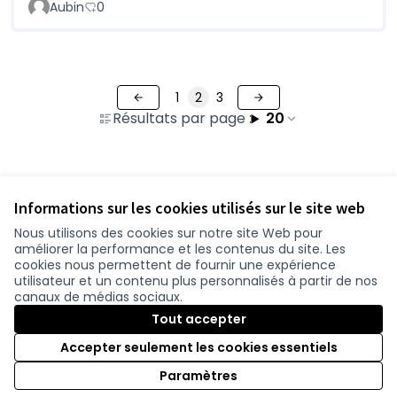
Aubin
0
1
2
3
Résultats par page :
20
Voir toutes les contributions retirées
Informations sur les cookies utilisés sur le site web
Nous utilisons des cookies sur notre site Web pour
améliorer la performance et les contenus du site. Les
Conditions d'utilisation
cookies nous permettent de fournir une expérience
Paramètres des cookies
utilisateur et un contenu plus personnalisés à partir de nos
participer.loire-atlantique.fr sur Facebook
participer.loire-atlantique.fr sur Instagram
participer.loire-atlantique.fr sur YouTube
canaux de médias sociaux.
(Nouvelle fenêtre)
(Nouvelle fenêtre)
(Nouvelle fenêtre)
Tout accepter
Accepter seulement les cookies essentiels
Licence C
(Nouvelle 
Paramètres
(Nouvelle fenêtre)
Site réalisé grâce au
logiciel libre Decidim
.
(Nouvelle fenêtre)