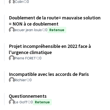
Colin
0
Doublement de la route= mauvaise solution
= NON à ce doublement
ecuer jean louis
0
Retenue
Projet incompréhensible en 2022 face à
l'urgence climatique
Pierre FORET
0
Incompatible avec les accords de Paris
Richier
0
Questionnements
Le Goff
0
Retenue