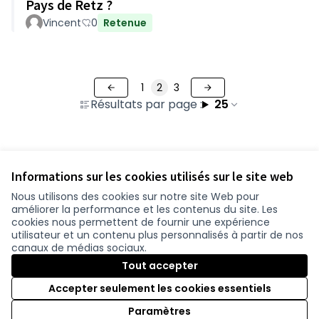
Pays de Retz ?
Vincent
0
Retenue
1
2
3
Résultats par page :
25
Voir toutes les contributions retirées
Informations sur les cookies utilisés sur le site web
Nous utilisons des cookies sur notre site Web pour
améliorer la performance et les contenus du site. Les
Conditions d'utilisation
cookies nous permettent de fournir une expérience
Paramètres des cookies
utilisateur et un contenu plus personnalisés à partir de nos
participer.loire-atlantique.fr sur Facebook
participer.loire-atlantique.fr sur Instagram
participer.loire-atlantique.fr sur YouTube
canaux de médias sociaux.
(Nouvelle fenêtre)
(Nouvelle fenêtre)
(Nouvelle fenêtre)
Tout accepter
Accepter seulement les cookies essentiels
Licence C
(Nouvelle 
Paramètres
(Nouvelle fenêtre)