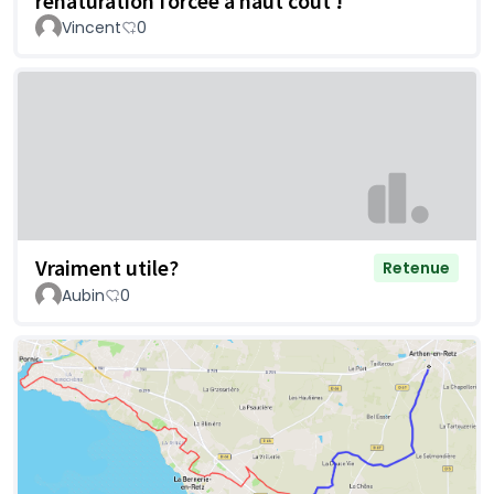
renaturation forcée à haut coût !
Vincent
0
Vraiment utile?
Retenue
Aubin
0