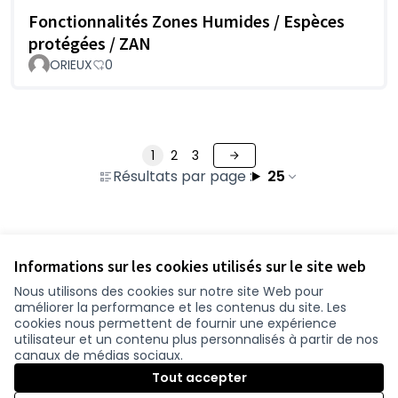
Fonctionnalités Zones Humides / Espèces
protégées / ZAN
ORIEUX
0
1
2
3
Résultats par page :
25
Voir toutes les contributions retirées
Informations sur les cookies utilisés sur le site web
Nous utilisons des cookies sur notre site Web pour
améliorer la performance et les contenus du site. Les
Conditions d'utilisation
cookies nous permettent de fournir une expérience
Paramètres des cookies
utilisateur et un contenu plus personnalisés à partir de nos
participer.loire-atlantique.fr sur Facebook
participer.loire-atlantique.fr sur Instagram
participer.loire-atlantique.fr sur YouTube
canaux de médias sociaux.
(Nouvelle fenêtre)
(Nouvelle fenêtre)
(Nouvelle fenêtre)
Tout accepter