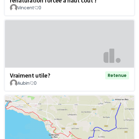
renaturation forcée à haut coût !
Vincent
0
Vraiment utile?
Retenue
Aubin
0