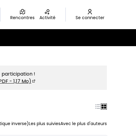
Rencontres
Activité
Se connecter
 participation !
PDF - 1,17 Mo)
(S'ouvre dans un nouvel onglet)
ique inverse)
Les plus suivies
Avec le plus d'auteurs