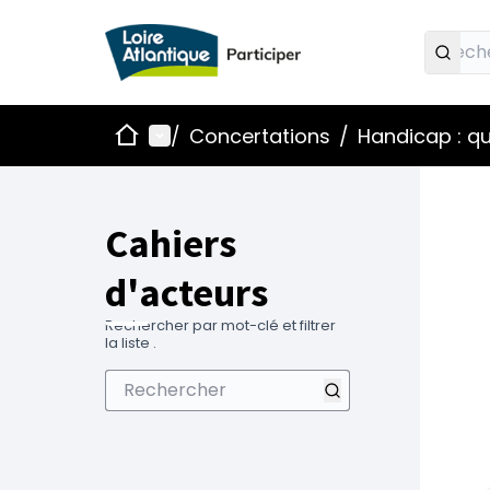
Accueil
Menu principal
/
Concertations
/
Handicap : qu
Cahiers
d'acteurs
Rechercher par mot-clé et filtrer
la liste .