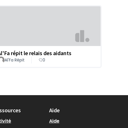
l'Fa répit le relais des aidants
Al'Fa Répit
0
ssources
Aide
ivité
Aide