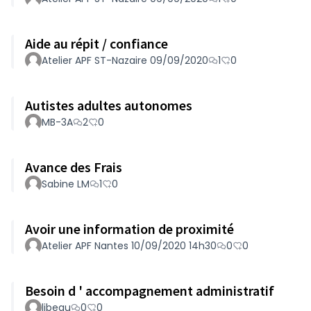
Aide au répit / confiance
Atelier APF ST-Nazaire 09/09/2020
1
0
Autistes adultes autonomes
MB-3A
2
0
Avance des Frais
Sabine LM
1
0
Avoir une information de proximité
Atelier APF Nantes 10/09/2020 14h30
0
0
Besoin d ' accompagnement administratif
libeau
0
0