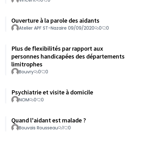
Vincent
0
0
Ouverture à la parole des aidants
Atelier APF ST-Nazaire 09/09/2020
0
0
Plus de flexibilités par rapport aux
personnes handicapées des départements
limitrophes
Bouvry
0
0
Psychiatrie et visite à domicile
NOM
0
0
Quand l'aidant est malade ?
Bouvais Rousseau
1
0