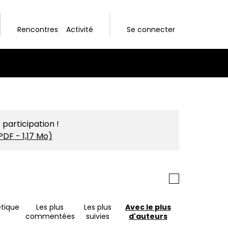
Rencontres
Activité
Se connecter
 participation !
PDF - 1,17 Mo)
(S'ouvre dans un nouvel onglet)
tique
Les plus
Les plus
Avec le plus
)
commentées
suivies
d'auteurs