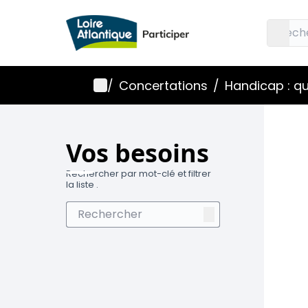
Accueil
Menu principal
/
Concertations
/
Handicap : qu
Vos besoins
Rechercher par mot-clé et filtrer
la liste .