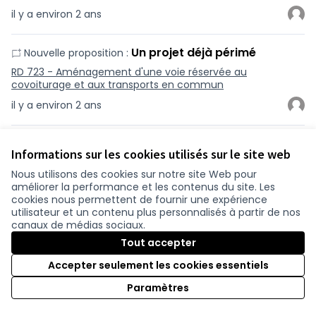
il y a environ 2 ans
Un projet déjà périmé
Nouvelle proposition :
RD 723 - Aménagement d'une voie réservée au
covoiturage et aux transports en commun
il y a environ 2 ans
Poursuivre la liaison vers le
Nouvelle proposition :
Informations sur les cookies utilisés sur le site web
bourg de BLAIN
Nous utilisons des cookies sur notre site Web pour
Itinéraire cyclable entre Blain (Saint-Émilien-de-Blain) et
améliorer la performance et les contenus du site. Les
Héric (L129)
cookies nous permettent de fournir une expérience
il y a environ 2 ans
utilisateur et un contenu plus personnalisés à partir de nos
canaux de médias sociaux.
Tout accepter
Inutilité d'une voie de
Nouvelle proposition :
covoiturage
Accepter seulement les cookies essentiels
RD 723 - Aménagement d'une voie réservée au
Paramètres
covoiturage et aux transports en commun
il y a environ 2 ans